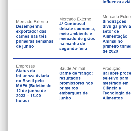
influenza aviá
Mercado Exter
Mercado Externo
Sindirações
Mercado Externo
4ª Conbrasul
Desempenho
divulga prévi
debate economia,
exportador das
setor de
meio ambiente e
carnes nas três
Alimentação
mercado de grãos
primeiras semanas
Animal no
na manhã de
de junho
primeiro trime
segunda-feira
de 2023
Empresas
Saúde Animal
Produção
Status da
Carne de frango:
Ital abre proc
Influenza Aviária
resultados
seletivo para
no Brasil pelo
promissores nos
mestrado em
MAPA (Boletim de
primeiros
Ciência e
12 de junho de
embarques de
Tecnologia de
2023 – 13:00
junho
Alimentos
horas)