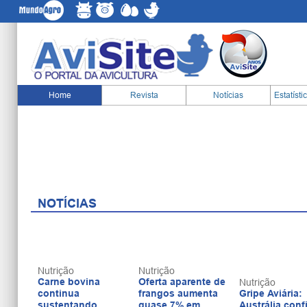
Home
Revista
Notícias
Estatísti
NOTÍCIAS
Nutrição
Nutrição
Carne bovina
Oferta aparente de
Nutrição
continua
frangos aumenta
Gripe Aviária:
sustentando
quase 7% em
Austrália conf