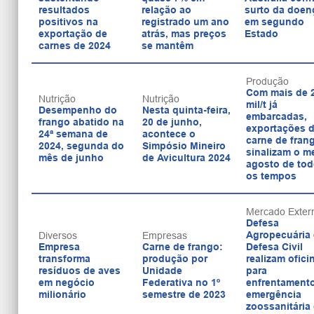
resultados
relação ao
surto da doen
positivos na
registrado um ano
em segundo
exportação de
atrás, mas preços
Estado
carnes de 2024
se mantêm
Produção
Com mais de 
Nutrição
Nutrição
mil/t já
Desempenho do
Nesta quinta-feira,
embarcadas,
frango abatido na
20 de junho,
exportações 
24ª semana de
acontece o
carne de fran
2024, segunda do
Simpósio Mineiro
sinalizam o m
mês de junho
de Avicultura 2024
agosto de to
os tempos
Mercado Exter
Defesa
Agropecuária 
Diversos
Empresas
Empresa
Carne de frango:
Defesa Civil
transforma
produção por
realizam ofici
resíduos de aves
Unidade
para
em negócio
Federativa no 1º
enfrentament
milionário
semestre de 2023
emergência
zoossanitária