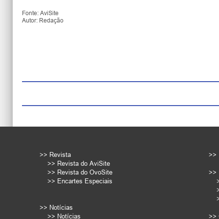
Fonte: AviSite
Autor: Redação
>> Revista
>> 
>> Revista do AviSite
>> Revista do OvoSite
>> 
>> Encartes Especiais
>> Notícias
>> Notícias
>> 