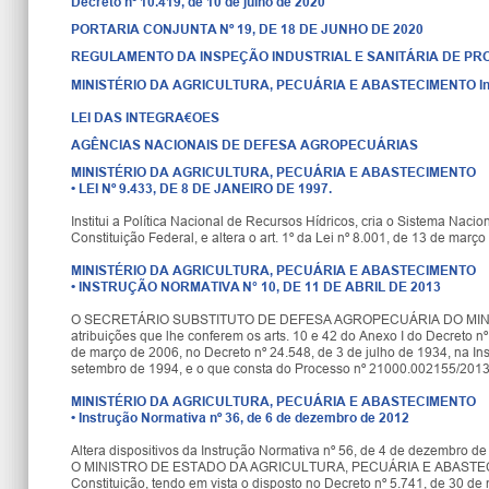
Decreto nº 10.419, de 10 de julho de 2020
PORTARIA CONJUNTA Nº 19, DE 18 DE JUNHO DE 2020
REGULAMENTO DA INSPEÇÃO INDUSTRIAL E SANITÁRIA DE PRO
MINISTÉRIO DA AGRICULTURA, PECUÁRIA E ABASTECIMENTO Instr
LEI DAS INTEGRA€OES
AGÊNCIAS NACIONAIS DE DEFESA AGROPECUÁRIAS
MINISTÉRIO DA AGRICULTURA, PECUÁRIA E ABASTECIMENTO
•
LEI Nº 9.433, DE 8 DE JANEIRO DE 1997.
Institui a Política Nacional de Recursos Hídricos, cria o Sistema Nac
Constituição Federal, e altera o art. 1º da Lei nº 8.001, de 13 de mar
MINISTÉRIO DA AGRICULTURA, PECUÁRIA E ABASTECIMENTO
•
INSTRUÇÃO NORMATIVA N° 10, DE 11 DE ABRIL DE 2013
O SECRETÁRIO SUBSTITUTO DE DEFESA AGROPECUÁRIA DO MINI
atribuições que lhe conferem os arts. 10 e 42 do Anexo I do Decreto n
de março de 2006, no Decreto nº 24.548, de 3 de julho de 1934, na In
setembro de 1994, e o que consta do Processo nº 21000.002155/2013-8
MINISTÉRIO DA AGRICULTURA, PECUÁRIA E ABASTECIMENTO
•
Instrução Normativa nº 36, de 6 de dezembro de 2012
Altera dispositivos da Instrução Normativa nº 56, de 4 de dezembro d
O MINISTRO DE ESTADO DA AGRICULTURA, PECUÁRIA E ABASTECIMENTO, 
Constituição, tendo em vista o disposto no Decreto nº 5.741, de 30 de