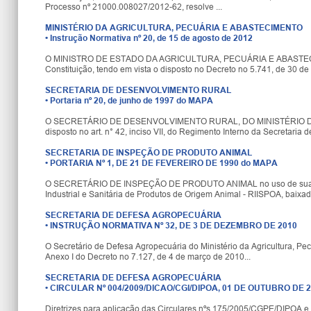
Processo nº 21000.008027/2012-62, resolve ...
MINISTÉRIO DA AGRICULTURA, PECUÁRIA E ABASTECIMENTO
•
Instrução Normativa nº 20, de 15 de agosto de 2012
O MINISTRO DE ESTADO DA AGRICULTURA, PECUÁRIA E ABASTECIMENTO, n
Constituição, tendo em vista o disposto no Decreto no 5.741, de 30 d
SECRETARIA DE DESENVOLVIMENTO RURAL
•
Portaria nº 20, de junho de 1997 do MAPA
O SECRETÁRIO DE DESENVOLVIMENTO RURAL, DO MINISTÉRIO DA A
disposto no art. n° 42, inciso VII, do Regimento Interno da Secretaria 
SECRETARIA DE INSPEÇÃO DE PRODUTO ANIMAL
•
PORTARIA Nº 1, DE 21 DE FEVEREIRO DE 1990 do MAPA
O SECRETÁRIO DE INSPEÇÃO DE PRODUTO ANIMAL no uso de suas atr
Industrial e Sanitária de Produtos de Origem Animal - RIISPOA, baixa
SECRETARIA DE DEFESA AGROPECUÁRIA
•
INSTRUÇÃO NORMATIVA Nº 32, DE 3 DE DEZEMBRO DE 2010
O Secretário de Defesa Agropecuária do Ministério da Agricultura, Pec
Anexo I do Decreto no 7.127, de 4 de março de 2010...
SECRETARIA DE DEFESA AGROPECUÁRIA
•
CIRCULAR Nº 004/2009/DICAO/CGI/DIPOA, 01 DE OUTUBRO DE 
Diretrizes para aplicação das Circulares nºs 175/2005/CGPE/DIPOA 